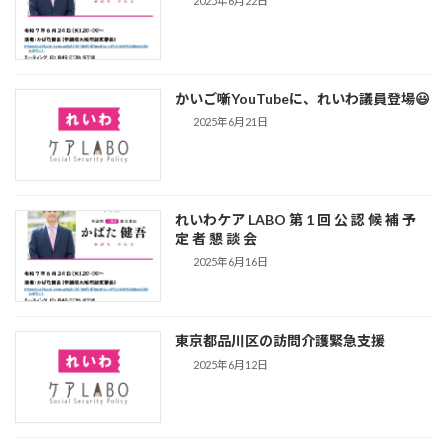
2025年6月22日
かいご噺YouTubeに、れいわ議員登場😃
2025年6月21日
れいわケア LABO 第 1 回 公 認 候 補 予
定 者 懇 談 会
2025年6月16日
東京都品川区の訪問介護緊急支援
2025年6月12日