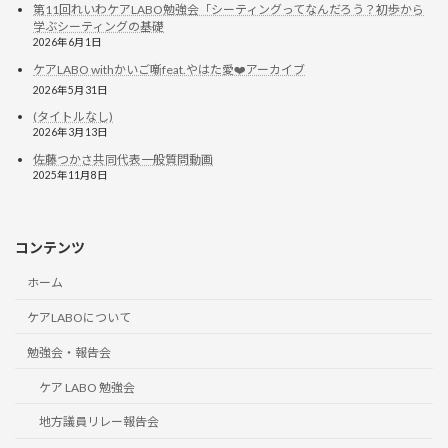
第11回れいわケアLABO勉強会「シーティングってなんだろう？初歩から
学ぶシーティングの基礎
2026年6月1日
ケアLABO withかいご噺feat.やはた愛❤️アーカイブ
2026年5月31日
(タイトルなし)
2026年3月13日
佐藤つかさ共同代表一般質問動画
2025年11月8日
コンテンツ
ホーム
ケアLABOについて
勉強会・報告会
ケア LABO 勉強会
地方議員リレー報告会