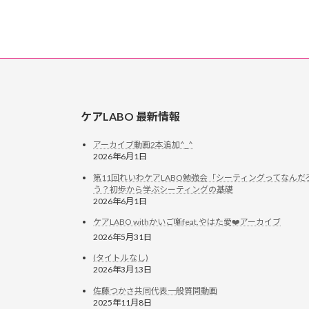
ケアLABO 最新情報
アーカイブ動画2本追加^_^
2026年6月1日
第11回れいわケアLABO勉強会「シーティングってなんだ
う？初歩から学ぶシーティングの基礎
2026年6月1日
ケアLABO withかいご噺feat.やはた愛❤️アーカイブ
2026年5月31日
(タイトルなし)
2026年3月13日
佐藤つかさ共同代表一般質問動画
2025年11月8日