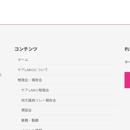
コンテンツ
れ
ホーム
ホ
ケアLABOについて
ろ
勉強会・報告会
ケア LABO 勉強会
地方議員リレー報告会
懇談会
書籍・動画