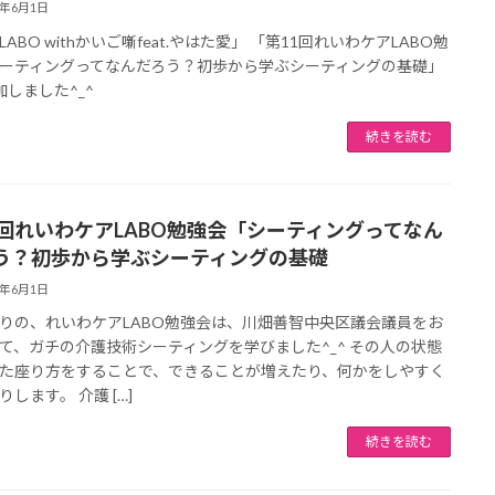
6年6月1日
ABO withかいご噺feat.やはた愛」 「第11回れいわケアLABO勉
ーティングってなんだろう？初歩から学ぶシーティングの基礎」
加しました^_^
続きを読む
1回れいわケアLABO勉強会「シーティングってなん
う？初歩から学ぶシーティングの基礎
6年6月1日
りの、れいわケアLABO勉強会は、川畑善智中央区議会議員をお
て、ガチの介護技術シーティングを学びました^_^ その人の状態
た座り方をすることで、できることが増えたり、何かをしやすく
します。 介護 […]
続きを読む