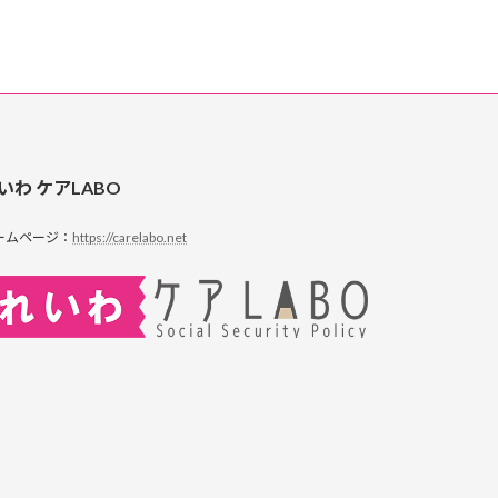
いわ ケアLABO
ームページ：
https://carelabo.net