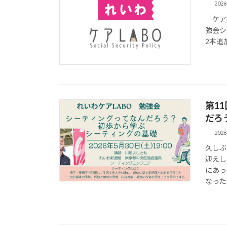
202
「ケアL
強会シ
2本追
第1
だろ
202
久しぶ
迎えし
にあっ
なったり