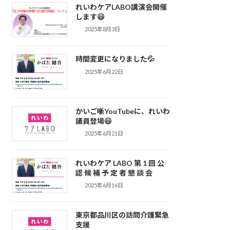
れいわケアLABO講演会開催
します😃
2025年8月3日
時間変更になりました💦
2025年6月22日
かいご噺YouTubeに、れいわ
議員登場😃
2025年6月21日
れいわケア LABO 第 1 回 公
認 候 補 予 定 者 懇 談 会
2025年6月16日
東京都品川区の訪問介護緊急
支援