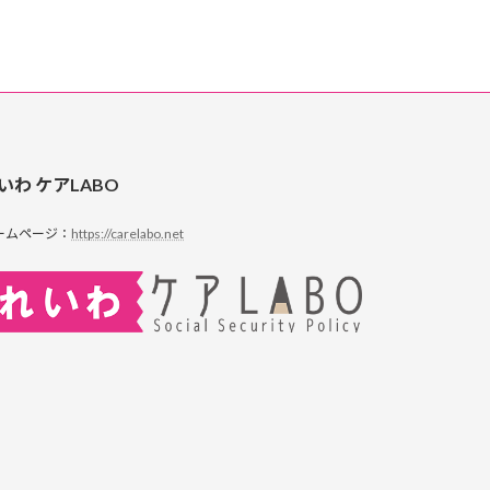
いわ ケアLABO
ームページ：
https://carelabo.net