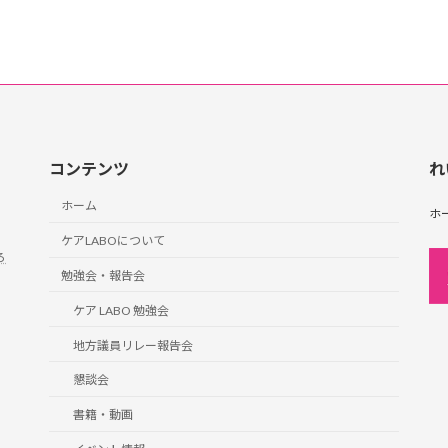
コンテンツ
れ
ホーム
ホ
ケアLABOについて
ろ
勉強会・報告会
ケア LABO 勉強会
地方議員リレー報告会
懇談会
書籍・動画