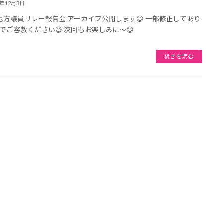
4年12月3日
地方議員リレー報告会 アーカイブ公開します😃 一部修正してあり
でご容赦ください😅 次回もお楽しみに〜😃
続きを読む