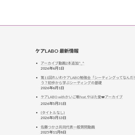
ケアLABO 最新情報
アーカイブ動画2本追加^_^
2026年6月1日
第11回れいわケアLABO勉強会「シーティングってなんだ
う？初歩から学ぶシーティングの基礎
2026年6月1日
ケアLABO withかいご噺feat.やはた愛❤️アーカイブ
2026年5月31日
(タイトルなし)
2026年3月13日
佐藤つかさ共同代表一般質問動画
2025年11月8日