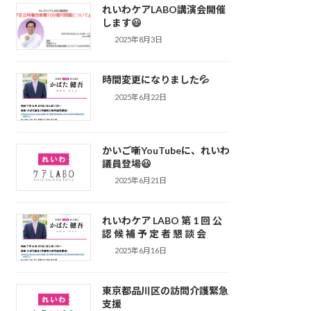
れいわケアLABO講演会開催
します😃
2025年8月3日
時間変更になりました💦
2025年6月22日
かいご噺YouTubeに、れいわ
議員登場😃
2025年6月21日
れいわケア LABO 第 1 回 公
認 候 補 予 定 者 懇 談 会
2025年6月16日
東京都品川区の訪問介護緊急
支援