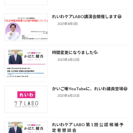
れいわケアLABO講演会開催します😃
2025年8月3日
時間変更になりました💦
2025年6月22日
かいご噺YouTubeに、れいわ議員登場😃
2025年6月21日
れいわケア LABO 第 1 回 公 認 候 補 予
定 者 懇 談 会