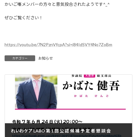
かいご噺メンバーの方々と意気投合されたようです^_^
ぜひご覧ください！
https://youtu.be/7N2PznVfcpA?si=i84IdSVY4No7ZoBm
お知らせ
カテゴリー
れいわケア LABO 第 1 回 公 認 候 補 予 定 者 懇 談 会