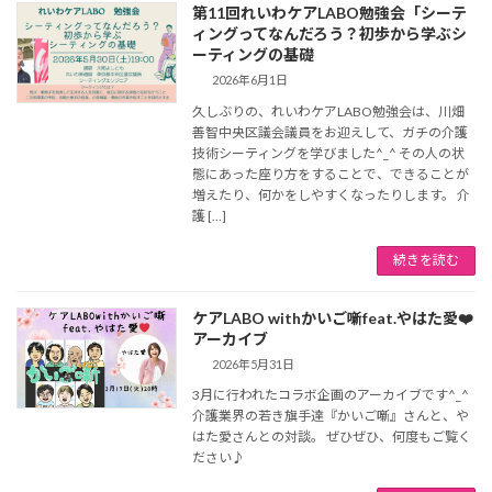
第11回れいわケアLABO勉強会「シーテ
ィングってなんだろう？初歩から学ぶシ
ーティングの基礎
2026年6月1日
久しぶりの、れいわケアLABO勉強会は、川畑
善智中央区議会議員をお迎えして、ガチの介護
技術シーティングを学びました^_^ その人の状
態にあった座り方をすることで、できることが
増えたり、何かをしやすくなったりします。 介
護 […]
続きを読む
ケアLABO withかいご噺feat.やはた愛❤️
アーカイブ
2026年5月31日
3月に行われたコラボ企画のアーカイブです^_^
介護業界の若き旗手達『かいご噺』さんと、や
はた愛さんとの対談。 ぜひぜひ、何度もご覧く
ださい♪