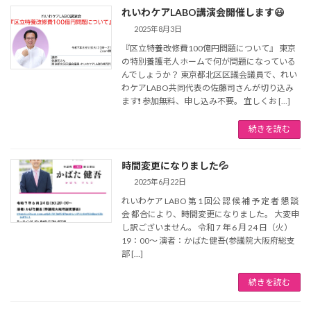
れいわケアLABO講演会開催します😃
2025年8月3日
『区立特養改修費100億円問題について』 東京
の特別養護老人ホームで何が問題になっている
んでしょうか？ 東京都北区区議会議員で、れい
わケアLABO共同代表の佐藤司さんが切り込み
ます❗️ 参加無料、申し込み不要。 宜しくお […]
続きを読む
時間変更になりました💦
2025年6月22日
れいわケア LABO 第 1 回公 認 候 補 予 定 者 懇 談
会 都合により、時間変更になりました。 大変申
し訳ございません。 令和 7 年 6 月 24 日（火）
19：00～ 演者：かばた健吾(参議院大阪府総支
部 […]
続きを読む