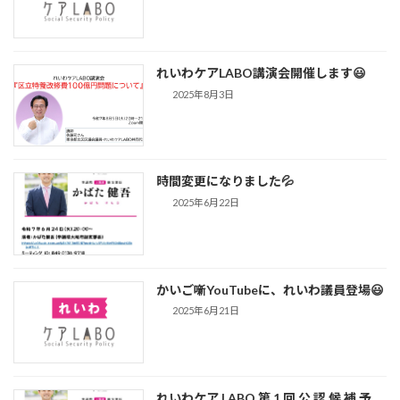
れいわケアLABO講演会開催します😃
2025年8月3日
時間変更になりました💦
2025年6月22日
かいご噺YouTubeに、れいわ議員登場😃
2025年6月21日
れいわケア LABO 第 1 回 公 認 候 補 予