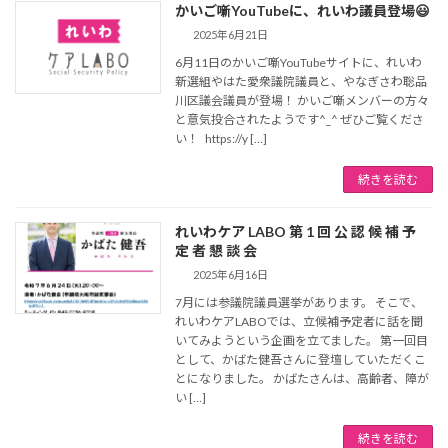
かいご噺YouTubeに、れいわ議員登場😃
2025年6月21日
6月11日のかいご噺YouTubeサイトに、れいわ
新選組やはた愛衆議院議員と、やなぎさわ聡品
川区議会議員が登場！ かいご噺メンバーの方々
と意気投合されたようです^_^ ぜひご覧くださ
い！ https://y […]
続きを読む
れいわケア LABO 第 1 回 公 認 候 補 予
定 者 懇 談 会
2025年6月16日
7月には参議院議員選挙があります。 そこで、
れいわケアLABOでは、立候補予定者に話を聞
いてみようという企画を立てました。 第一回目
として、かばた健吾さんに登壇していただくこ
とになりました。 かばたさんは、高齢者、障が
い […]
続きを読む