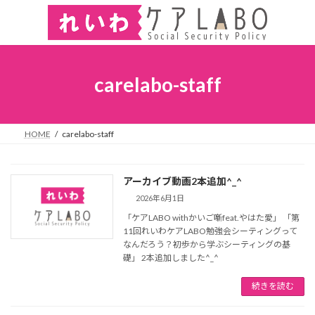
carelabo-staff
HOME
carelabo-staff
アーカイブ動画2本追加^_^
2026年6月1日
「ケアLABO withかいご噺feat.やはた愛」 「第
11回れいわケアLABO勉強会シーティングって
なんだろう？初歩から学ぶシーティングの基
礎」 2本追加しました^_^
続きを読む