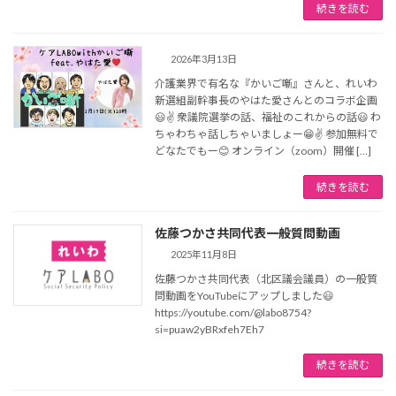
続きを読む
2026年3月13日
介護業界で有名な『かいご噺』さんと、れいわ
新選組副幹事長のやはた愛さんとのコラボ企画
😃✌️ 衆議院選挙の話、福祉のこれからの話😃 わ
ちゃわちゃ話しちゃいましょー😁✌️ 参加無料で
どなたでもー😊 オンライン（zoom）開催 […]
続きを読む
佐藤つかさ共同代表一般質問動画
2025年11月8日
佐藤つかさ共同代表（北区議会議員）の一般質
問動画をYouTubeにアップしました😃
https://youtube.com/@labo8754?
si=puaw2yBRxfeh7Eh7
続きを読む